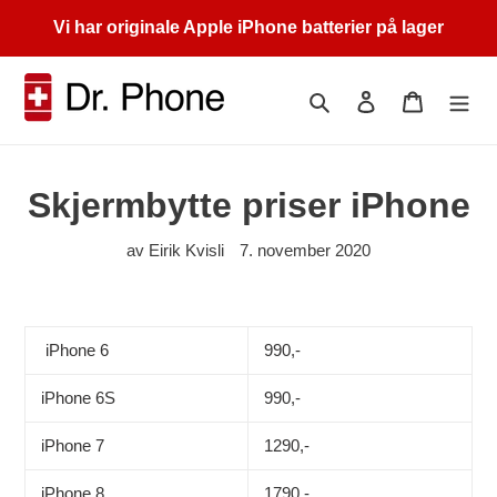
Gå
Vi har originale Apple iPhone batterier på lager
videre
til
innholdet
Søk
Logg på
Handleku
Skjermbytte priser iPhone
av Eirik Kvisli
7. november 2020
iPhone 6
990,-
iPhone 6S
990,-
iPhone 7
1290,-
iPhone 8
1790,-