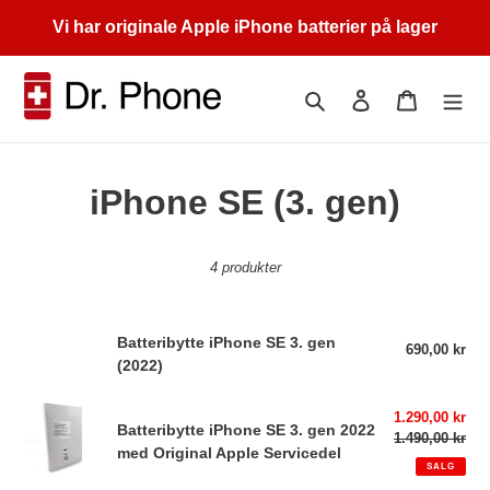
Gå
Vi har originale Apple iPhone batterier på lager
videre
til
innholdet
Søk
Logg på
Handleku
S
iPhone SE (3. gen)
a
4 produkter
m
l
Batteribytte
Batteribytte iPhone SE 3. gen
690,00 kr
Van
i
iPhone
(2022)
pris
SE
n
Batteribytte
3.
Salgspris
1.290,00 kr
Batteribytte iPhone SE 3. gen 2022
iPhone
gen
1.490,00 kr
Van
g
med Original Apple Servicedel
SE
pris
(2022)
SALG
3.