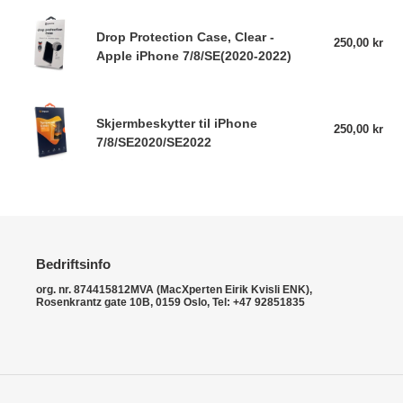
:
gen
Drop
2022
Drop Protection Case, Clear -
Protection
250,00 kr
Van
med
Apple iPhone 7/8/SE(2020-2022)
pris
Case,
Original
Clear
Apple
-
Skjermbeskytter
Servicedel
Apple
Skjermbeskytter til iPhone
til
250,00 kr
Van
iPhone
7/8/SE2020/SE2022
pris
iPhone
7/8/SE(2020-
7/8/SE2020/SE2022
2022)
Bedriftsinfo
org. nr. 874415812MVA (MacXperten Eirik Kvisli ENK),
Rosenkrantz gate 10B, 0159 Oslo, Tel: +47 92851835