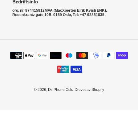
:
Bedriftsinfo
org. nr. 874415812MVA (MacXperten Eirik Kvisli ENK),
Rosenkrantz gate 10B, 0159 Oslo, Tel: +47 92851835
Betalingsmetoder
© 2026,
Dr. Phone Oslo
Drevet av Shopify
Bruk
venstre-/høyrepil
for
å