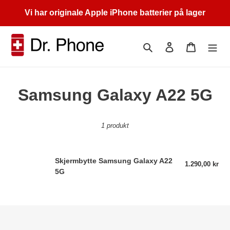
Gå
Vi har originale Apple iPhone batterier på lager
videre
til
innholdet
Søk
Logg på
Handleku
S
Samsung Galaxy A22 5G
a
1 produkt
m
l
Skjermbytte
Skjermbytte Samsung Galaxy A22
1.290,00 kr
Van
i
Samsung
5G
pris
Galaxy
n
A22
5G
g