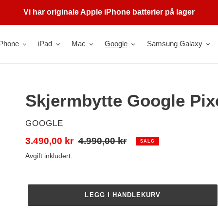
Vi har originale Apple iPhone batterier på lager
iPhone
iPad
Mac
Google
Samsung Galaxy
Skjermbytte Google Pixe
SELGER
GOOGLE
Salgspris
3.490,00 kr
Vanlig
4.990,00 kr
SALG
pris
Avgift inkludert.
LEGG I HANDLEKURV