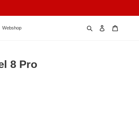
Søk
Logg på
Handlekur
Webshop
l 8 Pro