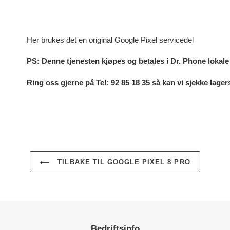
Legger
til
produkter
i
Her brukes det en original Google Pixel servicedel
handlekurven
PS: Denne tjenesten kjøpes og betales i Dr. Phone lokal
Ring oss gjerne på Tel: 92 85 18 35 så kan vi sjekke lag
TILBAKE TIL GOOGLE PIXEL 8 PRO
Bedriftsinfo