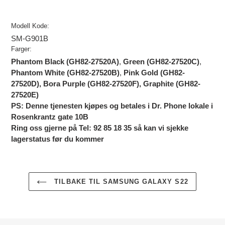
Legger
til
Modell Kode:
produkter
SM-G901B
i
Farger:
handlekurven
Phantom Black (GH82-27520A)
,
Green (GH82-27520C)
,
Phantom White (GH82-27520B)
,
Pink Gold (GH82-
27520D), Bora Purple (GH82-27520F), Graphite (GH82-
27520E)
PS: Denne tjenesten kjøpes og betales i Dr. Phone lokale i
Rosenkrantz gate 10B
Ring oss gjerne på Tel: 92 85 18 35 så kan vi sjekke
lagerstatus før du kommer
TILBAKE TIL SAMSUNG GALAXY S22