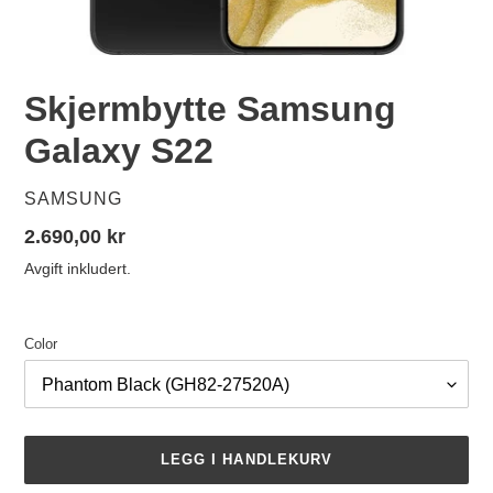
Skjermbytte Samsung
Galaxy S22
SELGER
SAMSUNG
Vanlig
2.690,00 kr
pris
Avgift inkludert.
Color
LEGG I HANDLEKURV