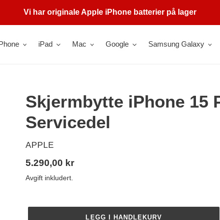
Vi har originale Apple iPhone batterier på lager
iPhone
iPad
Mac
Google
Samsung Galaxy
Skjermbytte iPhone 15 P
Servicedel
SELGER
APPLE
Vanlig
5.290,00 kr
pris
Avgift inkludert.
LEGG I HANDLEKURV