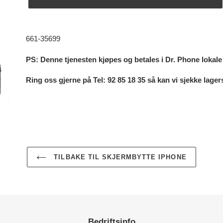
Legger
til
661-35699
produkter
i
PS: Denne tjenesten kjøpes og betales i Dr. Phone lokal
handlekurven
Ring oss gjerne på Tel: 92 85 18 35 så kan vi sjekke lag
TILBAKE TIL SKJERMBYTTE IPHONE
Bedriftsinfo