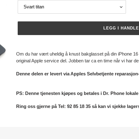
LEGG I HANDL
Legger
til
Om du har vært uheldig å knust bakglasset på din iPhone 16 
produkter
original Apple service del. Jobben tar ca en time når vi har de
i
handlekurven
Denne delen er levert via Apples Selvbetjente reparasjon
PS: Denne tjenesten kjøpes og betales i Dr. Phone lokal
Ring oss gjerne på Tel: 92 85 18 35 så kan vi sjekke lag