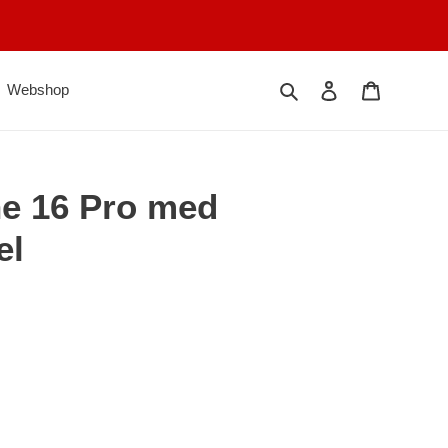
Søk
Logg på
Handlekur
Webshop
ne 16 Pro med
el