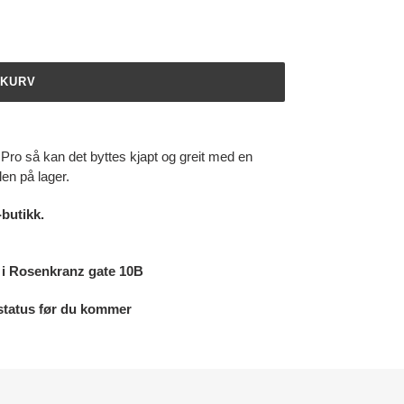
EKURV
Pro så kan det byttes kjapt og greit med en
len på lager.
-butikk.
e i Rosenkranz gate 10B
erstatus før du kommer