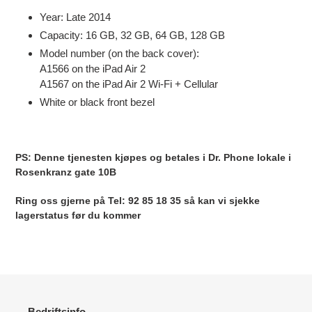
til
Year: Late 2014
produkter
Capacity: 16 GB, 32 GB, 64 GB, 128 GB
i
Model number (on the back cover):
handlekurven
A1566 on the iPad Air 2
A1567 on the iPad Air 2 Wi-Fi + Cellular
White or black front bezel
PS: Denne tjenesten kjøpes og betales i Dr. Phone lokale i
Rosenkranz gate 10B
Ring oss gjerne på Tel: 92 85 18 35 så kan vi sjekke
lagerstatus før du kommer
Bedriftsinfo