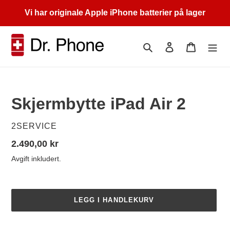
Gå
Vi har originale Apple iPhone batterier på lager
videre
til
innholdet
Søk
Logg på
Handleku
Skjermbytte iPad Air 2
SELGER
2SERVICE
Vanlig
2.490,00 kr
pris
Avgift inkludert.
LEGG I HANDLEKURV
Legger