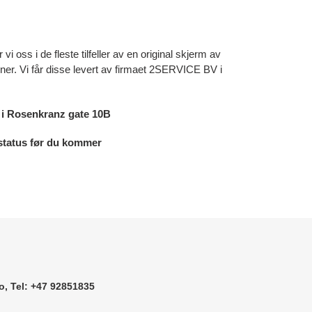
vi oss i de fleste tilfeller av en original skjerm av
oner. Vi får disse levert av firmaet 2SERVICE BV i
e i Rosenkranz gate 10B
erstatus før du kommer
o, Tel: +47 92851835