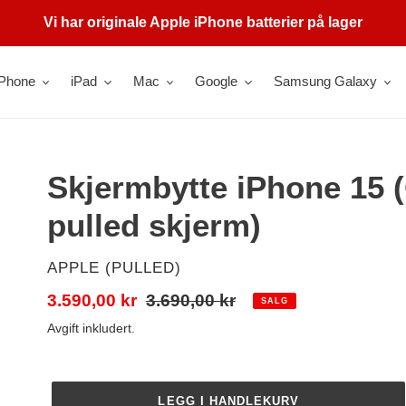
Vi har originale Apple iPhone batterier på lager
iPhone
iPad
Mac
Google
Samsung Galaxy
Skjermbytte iPhone 15 (
pulled skjerm)
SELGER
APPLE (PULLED)
Salgspris
3.590,00 kr
Vanlig
3.690,00 kr
SALG
pris
Avgift inkludert.
LEGG I HANDLEKURV