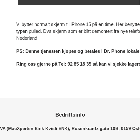
Legger
til
Vi bytter normalt skjerm til iPhone 15 på en time. Her benytter 
produkter
typen pulled. Dvs skjerm som er blitt demontert fra nye telef
i
Nederland
handlekurven
PS: Denne tjenesten kjøpes og betales i Dr. Phone lokal
Ring oss gjerne på Tel: 92 85 18 35 så kan vi sjekke lag
Bedriftsinfo
VA (MacXperten Eirik Kvisli ENK), Rosenkrantz gate 10B, 0159 Osl