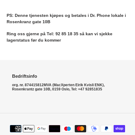
Legger
til
PS: Denne tjenesten kjøpes og betales i Dr. Phone lokale i
produkter
Rosenkranz gate 10B
i
handlekurven
Ring oss gjerne på Tel: 92 85 18 35 så kan vi sjekke
lagerstatus før du kommer
Bedriftsinfo
org. nr. 874415812MVA (MacXperten Eirik Kvisli ENK),
Rosenkrantz gate 10B, 0159 Oslo, Tel: +47 92851835
Betalingsmetoder