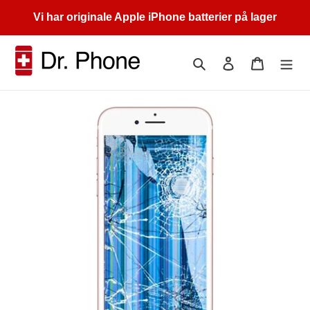
Gå
Vi har originale Apple iPhone batterier på lager
videre
til
innholdet
Søk
Logg på
Handleku