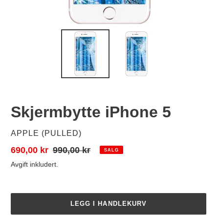
Skjermbytte iPhone 5
SELGER
APPLE (PULLED)
Salgspris
690,00 kr
Vanlig
990,00 kr
SALG
pris
Avgift inkludert.
LEGG I HANDLEKURV