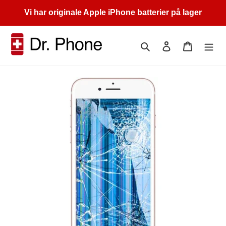
Gå
Vi har originale Apple iPhone batterier på lager
videre
til
innholdet
Søk
Logg på
Handleku