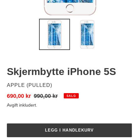
Skjermbytte iPhone 5S
SELGER
APPLE (PULLED)
Salgspris
690,00 kr
Vanlig
990,00 kr
SALG
pris
Avgift inkludert.
LEGG I HANDLEKURV