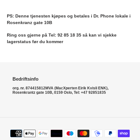
Legger
til
PS: Denne tjenesten kjøpes og betales i Dr. Phone lokale i
produkter
Rosenkranz gate 10B
i
handlekurven
Ring oss gjerne på Tel: 92 85 18 35 så kan vi sjekke
lagerstatus før du kommer
Bedriftsinfo
org. nr. 874415812MVA (MacXperten Eirik Kvisli ENK),
Rosenkrantz gate 10B, 0159 Oslo, Tel: +47 92851835
Betalingsmetoder