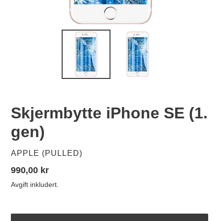
Skjermbytte iPhone SE (1.
gen)
SELGER
APPLE (PULLED)
Vanlig
990,00 kr
pris
Avgift inkludert.