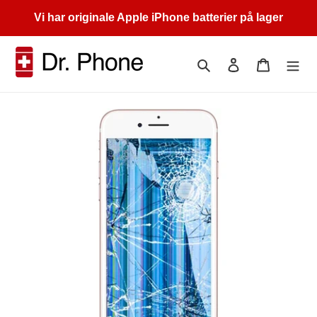
Gå
Vi har originale Apple iPhone batterier på lager
videre
til
innholdet
Søk
Logg på
Handleku