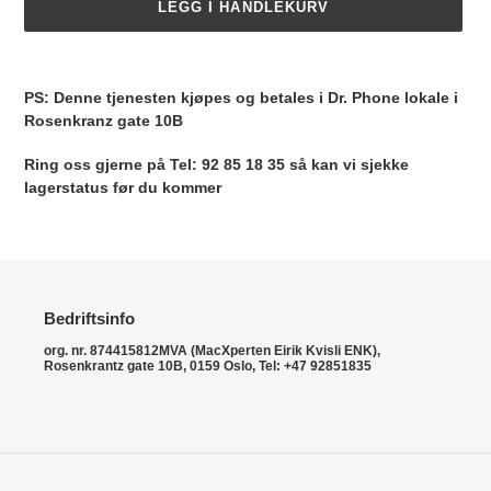
LEGG I HANDLEKURV
Legger
til
PS: Denne tjenesten kjøpes og betales i Dr. Phone lokale i
produkter
Rosenkranz gate 10B
i
handlekurven
Ring oss gjerne på Tel: 92 85 18 35 så kan vi sjekke
lagerstatus før du kommer
Bedriftsinfo
org. nr. 874415812MVA (MacXperten Eirik Kvisli ENK),
Rosenkrantz gate 10B, 0159 Oslo, Tel: +47 92851835