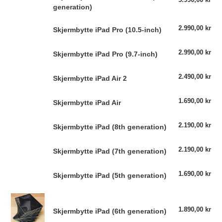
:
iPad
generation)
inch
pris
Pro
(4th
Skjermbytte
2.990,00 kr
Van
11-
generation)
Skjermbytte iPad Pro (10.5-inch)
pris
iPad
inch
Pro
(2nd
Skjermbytte
2.990,00 kr
Van
Skjermbytte iPad Pro (9.7-inch)
(10.5-
generation)
pris
iPad
inch)
Pro
Skjermbytte
2.490,00 kr
Van
Skjermbytte iPad Air 2
(9.7-
pris
iPad
inch)
Air
Skjermbytte
1.690,00 kr
Van
Skjermbytte iPad Air
2
pris
iPad
Air
Skjermbytte
2.190,00 kr
Van
Skjermbytte iPad (8th generation)
pris
iPad
(8th
Skjermbytte
2.190,00 kr
Van
Skjermbytte iPad (7th generation)
generation)
pris
iPad
(7th
Skjermbytte
1.690,00 kr
Van
Skjermbytte iPad (5th generation)
generation)
pris
iPad
(5th
Skjermbytte
generation)
iPad
1.890,00 kr
Van
Skjermbytte iPad (6th generation)
pris
(6th