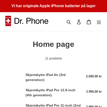
Gå
Vi har originale Apple iPhone batterier på lager
videre
til
innholdet
Søk
Logg på
Handleku
S
Home page
a
11 produkter
m
l
Skjermbytte
Skjermbytte iPad Air (3rd
2.690,00 kr
Van
i
iPad
generation)
pris
Air
n
Skjermbytte
Skjermbytte iPad Pro 12.9-inch
(3rd
3.990,00 kr
Van
iPad
(4th generation)
generation)
g
pris
Pro
Skjermbytte
Skjermbytte iPad Pro 11-inch (2nd
12.9-
3.990,00 kr
Van