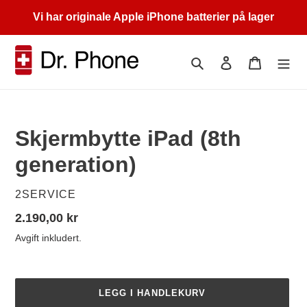
Gå
Vi har originale Apple iPhone batterier på lager
videre
til
innholdet
Søk
Logg på
Handleku
Skjermbytte iPad (8th
generation)
SELGER
2SERVICE
Vanlig
2.190,00 kr
pris
Avgift inkludert.
LEGG I HANDLEKURV