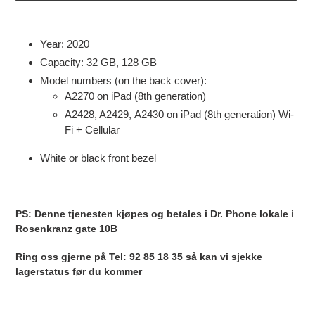
Legger
til
Year: 2020
produkter
Capacity: 32 GB, 128 GB
i
Model numbers (on the back cover):
handlekurven
A2270 on iPad (8th generation)
A2428, A2429, A2430 on iPad (8th generation) Wi-
Fi + Cellular
White or black front bezel
PS: Denne tjenesten kjøpes og betales i Dr. Phone lokale i
Rosenkranz gate 10B
Ring oss gjerne på Tel: 92 85 18 35 så kan vi sjekke
lagerstatus før du kommer