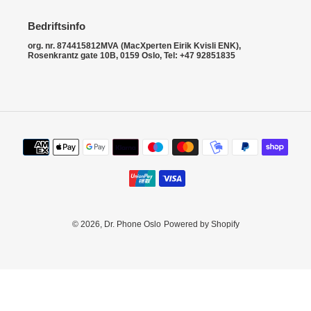
i
o
Bedriftsinfo
org. nr. 874415812MVA (MacXperten Eirik Kvisli ENK),
n
Rosenkrantz gate 10B, 0159 Oslo, Tel: +47 92851835
:
Payment
methods
© 2026,
Dr. Phone Oslo
Powered by Shopify
Use
left/right
arrows