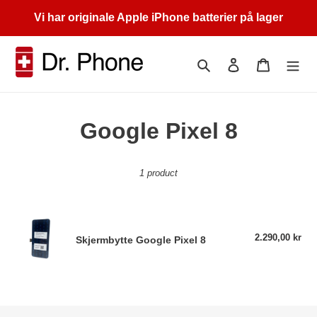
Skip
Vi har originale Apple iPhone batterier på lager
to
content
Search
Log in
Cart
C
Google Pixel 8
o
1 product
l
l
Skjermbytte
e
Google
2.290,00 kr
Reg
Skjermbytte Google Pixel 8
pri
Pixel
c
8
t