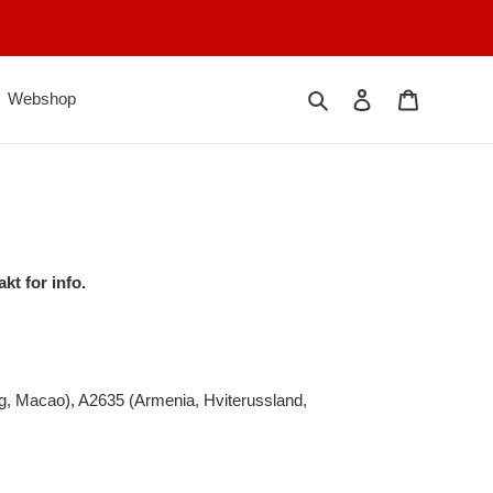
Search
Log in
Cart
Webshop
kt for info.
, Macao), A2635 (Armenia, Hviterussland,