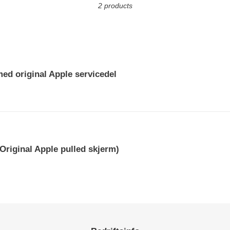
t
2 products
i
o
n
med original Apple servicedel
:
Original Apple pulled skjerm)