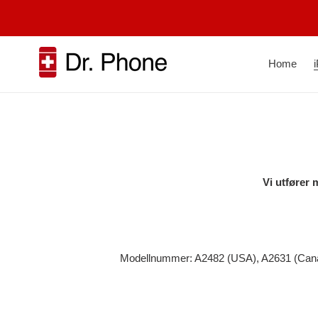
Skip
to
content
Home
Vi utfører 
Modellnummer: A2482 (USA), A2631 (Canad