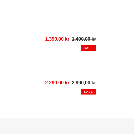
Sale
1.390,00 kr
1.490,00 kr
Regular
price
price
SALE
Sale
2.290,00 kr
2.990,00 kr
Regular
price
price
SALE