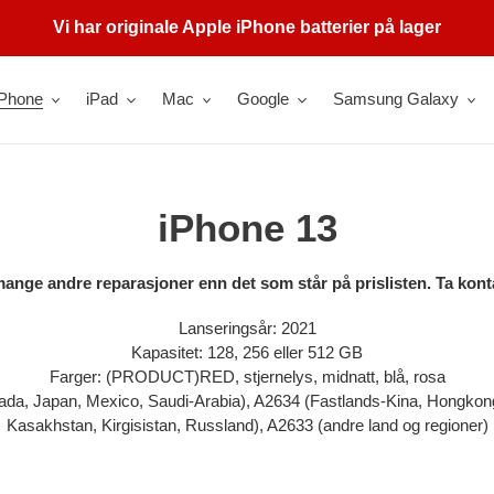
Vi har originale Apple iPhone batterier på lager
iPhone
iPad
Mac
Google
Samsung Galaxy
C
iPhone 13
o
mange andre reparasjoner enn det som står på prislisten. Ta konta
l
Lanseringsår: 2021
Kapasitet: 128, 256 eller 512 GB
l
Farger: (PRODUCT)RED, stjernelys, midnatt, blå, rosa
e
a, Japan, Mexico, Saudi-Arabia), A2634 (Fastlands-Kina, Hongkong
Kasakhstan, Kirgisistan, Russland), A2633 (andre land og regioner)
c