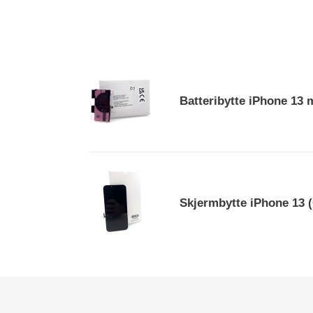
Batteribytte
iPhone
Batteribytte iPhone 13 
13
med
original
Apple
servicedel
Skjermbytte
iPhone
Skjermbytte iPhone 13 (
13
(Original
Apple
pulled
skjerm)