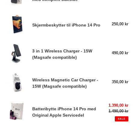
i
pri
bakglass
skjerm)
iPhone
o
14
Skjermbeskytter
n
Pro
til
250,00 kr
Reg
Skjermbeskytter til iPhone 14 Pro
med
pri
iPhone
:
komplett
14
bakside
Pro
3
3 in 1 Wireless Charger - 15W
in
490,00 kr
Reg
(Magsafe compatible)
pri
1
Wireless
Charger
Wireless
-
Wireless Magnetic Car Charger -
Magnetic
350,00 kr
Reg
15W
15W (Magsafe compatible)
pri
Car
(Magsafe
Charger
compatible)
-
Batteribytte
Sale
1.390,00 kr
15W
Batteribytte iPhone 14 Pro med
iPhone
price
1.490,00 kr
Reg
(Magsafe
Original Apple Servicedel
14
pri
SALE
compatible)
Pro
med