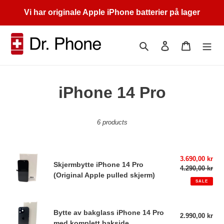
Skip
Vi har originale Apple iPhone batterier på lager
to
content
Search
Log in
Cart
C
iPhone 14 Pro
o
6 products
l
l
Skjermbytte
Sale
3.690,00 kr
e
Skjermbytte iPhone 14 Pro
iPhone
price
4.290,00 kr
Reg
(Original Apple pulled skjerm)
14
pri
c
SALE
Pro
(Original
t
Bytte
Apple
Bytte av bakglass iPhone 14 Pro
av
2.990,00 kr
Reg
pulled
med komplett bakside