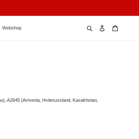
Search
Log in
Cart
Webshop
o), A2645 (Armenia, Hviterussland, Kasakhstan,