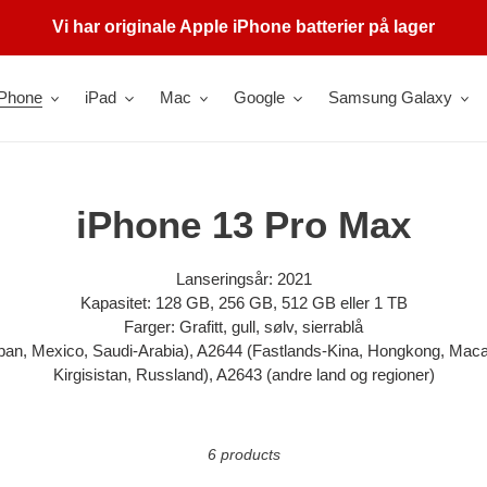
Vi har originale Apple iPhone batterier på lager
iPhone
iPad
Mac
Google
Samsung Galaxy
C
iPhone 13 Pro Max
o
Lanseringsår: 2021
Kapasitet: 128 GB, 256 GB, 512 GB eller 1 TB
l
Farger: Grafitt, gull, sølv, sierrablå
l
n, Mexico, Saudi-Arabia), A2644 (Fastlands-Kina, Hongkong, Maca
Kirgisistan, Russland), A2643 (andre land og regioner)
e
c
6 products