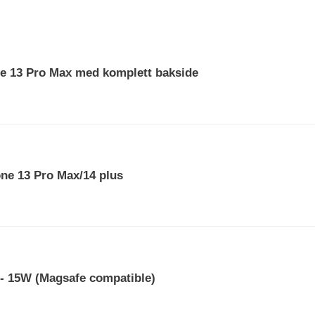
t
i
o
ne 13 Pro Max med komplett bakside
n
:
one 13 Pro Max/14 plus
 - 15W (Magsafe compatible)