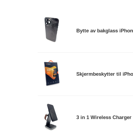
Bytte
av
Bytte av bakglass iPho
bakglass
iPhone
13
Pro
Max
Skjermbeskytter
med
til
komplett
Skjermbeskytter til iPh
iPhone
bakside
13
Pro
Max/14
plus
3
in
3 in 1 Wireless Charger
1
Wireless
Charger