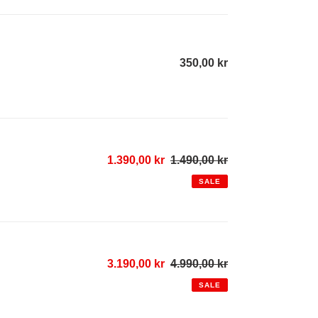
350,00 kr
Regular
price
Sale
1.390,00 kr
1.490,00 kr
Regular
price
price
SALE
Sale
3.190,00 kr
4.990,00 kr
Regular
price
price
SALE