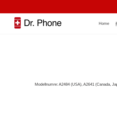
Skip
to
content
Home
Modellnumre: A2484 (USA), A2641 (Canada, Japa