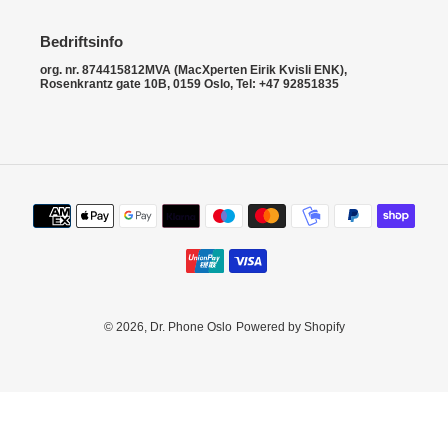
i
o
Bedriftsinfo
n
org. nr. 874415812MVA (MacXperten Eirik Kvisli ENK),
Rosenkrantz gate 10B, 0159 Oslo, Tel: +47 92851835
:
Payment
methods
© 2026,
Dr. Phone Oslo
Powered by Shopify
Use
left/right
arrows