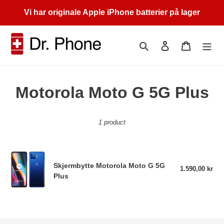
Skip
Vi har originale Apple iPhone batterier på lager
to
content
Search
Log in
Cart
C
Motorola Moto G 5G Plus
o
1 product
l
l
Skjermbytte
e
Skjermbytte Motorola Moto G 5G
Motorola
1.590,00 kr
Reg
Plus
Moto
pri
c
G
5G
t
Plus